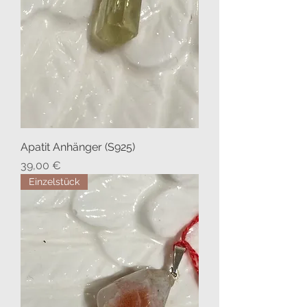
Apatit Anhänger (S925)
Preis
39,00 €
Einzelstück