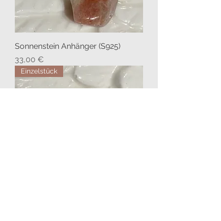
Sonnenstein Anhänger (S925)
Preis
33,00 €
Einzelstück
Sonnenstein Anhänger (S925)
Preis
35,00 €