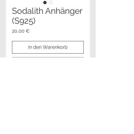
Sodalith Anhänger
(S925)
Preis
20,00 €
In den Warenkorb
Sofortkauf
Cookies
Impressum
Datenschutz
© 2023 steine-himmel.de
Heselwiesenstraße 4, 72280 Dornstetten