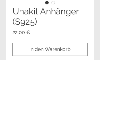
Unakit Anhänger
(S925)
Preis
22,00 €
In den Warenkorb
Sofortkauf
Cookies
Impressum
Datenschutz
© 2023 steine-himmel.de
Heselwiesenstraße 4, 72280 Dornstetten