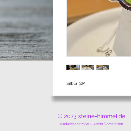
Silber 925
© 2023 steine-himmel.de
Heselwiesenstraße 4, 72280 Dornstetten