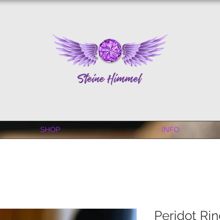
SHOP
INFO
Peridot Ri