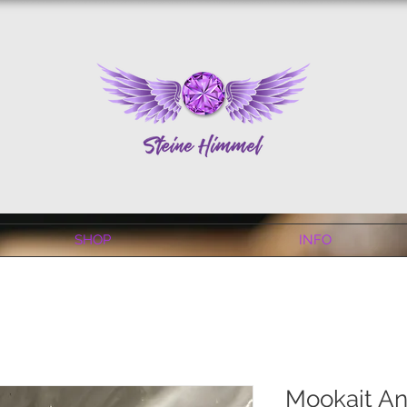
SHOP
INFO
Mookait An