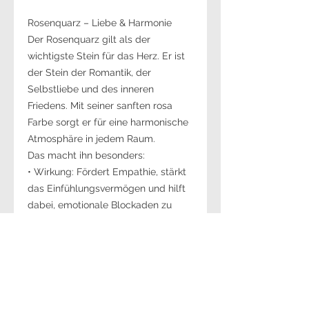
Rosenquarz – Liebe & Harmonie
Der Rosenquarz gilt als der
wichtigste Stein für das Herz. Er ist
der Stein der Romantik, der
Selbstliebe und des inneren
Friedens. Mit seiner sanften rosa
Farbe sorgt er für eine harmonische
Atmosphäre in jedem Raum.
Das macht ihn besonders:
• Wirkung: Fördert Empathie, stärkt
das Einfühlungsvermögen und hilft
dabei, emotionale Blockaden zu
lösen.
• Optik: Sanftes Rosa bis kräftiges
Pink; meist milchig-trüb oder leicht
durchscheinend.
• Sternzeichen: Ein idealer Begleiter
für Stier, Waage und Schütze.