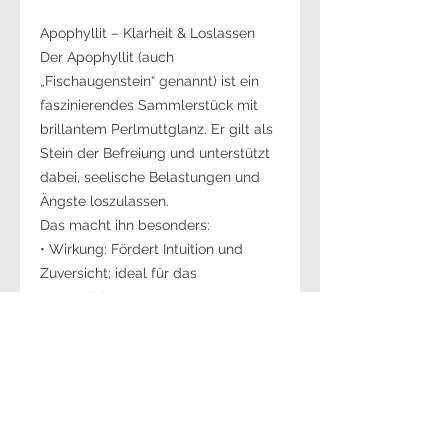
Apophyllit – Klarheit & Loslassen
Der Apophyllit (auch
„Fischaugenstein“ genannt) ist ein
faszinierendes Sammlerstück mit
brillantem Perlmuttglanz. Er gilt als
Stein der Befreiung und unterstützt
dabei, seelische Belastungen und
Ängste loszulassen.
Das macht ihn besonders:
• Wirkung: Fördert Intuition und
Zuversicht; ideal für das
Sternzeichen Wassermann.
• Optik: Charakteristische
quadratische Kristalle, oft farblos
oder zart grünlich.
• Herkunft: Hochwertige Stufen aus
Poona, Indien.
Technische Details: